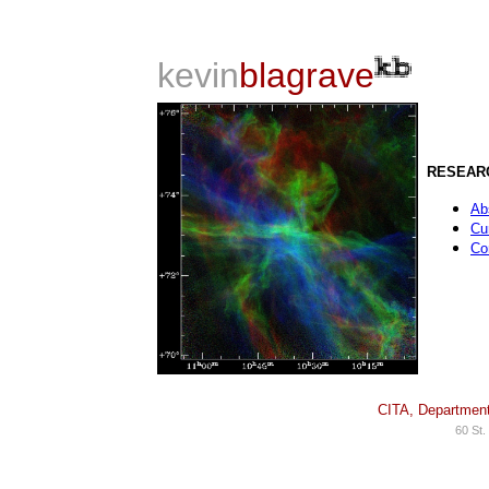
kevin
blagrave
RESEAR
Ab
Cu
Com
CITA,
Departmen
60 St.